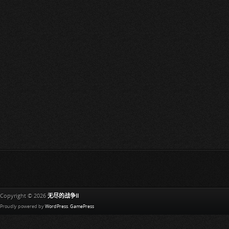
Copyright © 2026
无尽的战争II
Proudly powered by
WordPress
.
GamePress