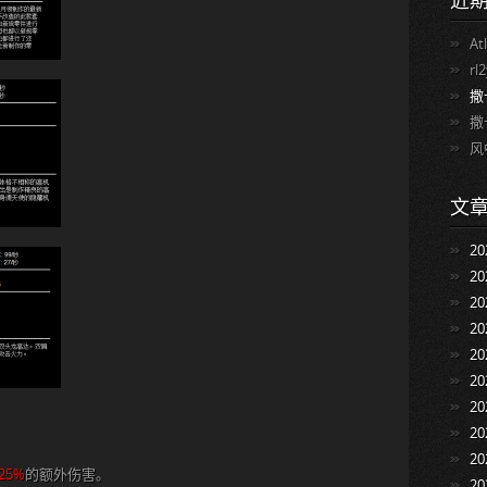
近
At
rl
撒
撒
风
文
2
2
2
2
2
2
2
2
2
25%
的额外伤害。
2