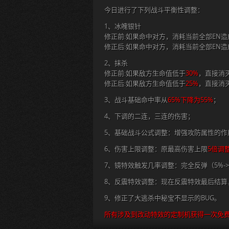
今日进行了下列战斗平衡性调整：
1、冰魄银针
修正前:如果命中对方，消耗当前全部EN造
修正后:如果命中对方，消耗当前全部EN造
2、抹杀
修正前:如果敌方生命值低于
30%
，直接消
修正后:如果敌方生命值低于
25%
，直接消
3、战斗基础命中率从
65%下降为55%
；
4、下调的二连，三连的伤害；
5、基础战斗公式调整：增强攻防属性的作
6、伤害上限调整：原最高伤害上限
5倍调
7、镜特效触发几率调整：完全反弹（5%->
8、反震特效调整：现在反震特效最后结算
9、修正了大逃杀中秘宝不显示的BUG。
所有涉及到改动特效的定制机获得一次免