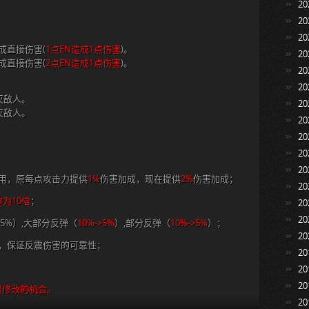
2
2
2
成直接伤害(
1点EN造成1点伤害
)。
2
成直接伤害(
2点EN造成1点伤害
)。
2
2
灭敌人。
2
灭敌人。
2
2
2
2
用，原每点攻击力提供
1%
伤害加成，现在提供
2%
伤害加成；
2
整为10倍
；
2
2
5%）,大部分反弹（
10%->5%
）,部分反弹（
10%->5%
）；
2
，保证反震伤害的可靠性；
2
2
2
费修改的机会。
2