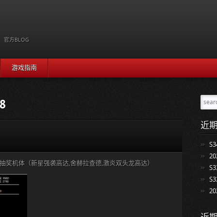
I
官方BLOG
游戏指南
18
近
S
2
台抽奖机体（新星强袭高达,舍赫拉查德,激炎双头龙高达）
S
S
2