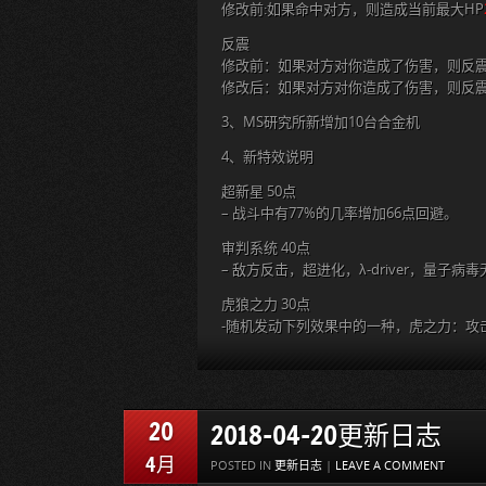
修改前:如果命中对方，则造成当前最大HP
反震
修改前：如果对方对你造成了伤害，则反
修改后：如果对方对你造成了伤害，则反
3、MS研究所新增加10台合金机
4、新特效说明
超新星 50点
– 战斗中有77%的几率增加66点回避。
审判系统 40点
– 敌方反击，超进化，λ-driver，量子病
虎狼之力 30点
-随机发动下列效果中的一种，虎之力：攻击+
20
2018-04-20更新日志
4月
POSTED IN
更新日志
|
LEAVE A COMMENT