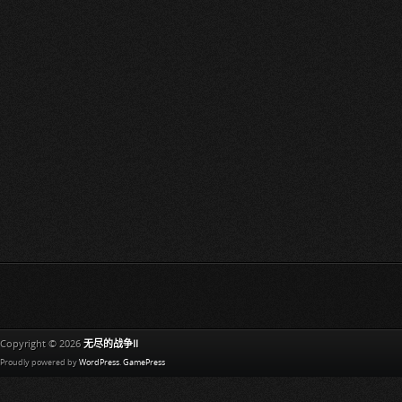
Copyright © 2026
无尽的战争II
Proudly powered by
WordPress
.
GamePress