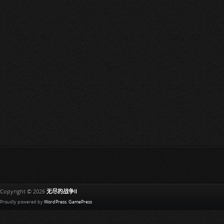
Copyright © 2026
无尽的战争II
Proudly powered by
WordPress
.
GamePress