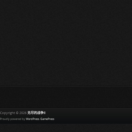
Copyright © 2026
无尽的战争II
Proudly powered by
WordPress
.
GamePress