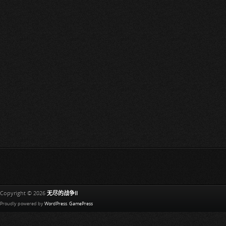
Copyright © 2026
无尽的战争II
Proudly powered by
WordPress
.
GamePress