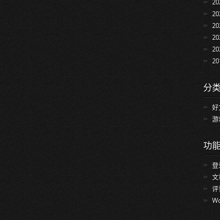
2
2
2
2
2
2
分
好
游
功
登
文
评
Wo