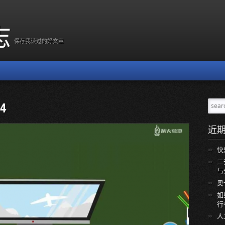
志
保存我读过的好文章
24
近
快
二
与
奥
如
行
人